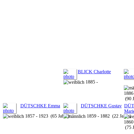
BLICK Charlotte
1885 -
1886
(90 J
DÜTSCHKE Emma
DÜTSCHKE Gustav
DÜT
Mari
1857 - 1923 (65 Jahre)
1859 - 1882 (22 Jahre)
1860
(75 J