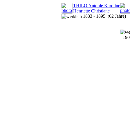
THILO Antonie Karoline
Henriette Christiane
1833 - 1895 (62 Jahre)
- 190