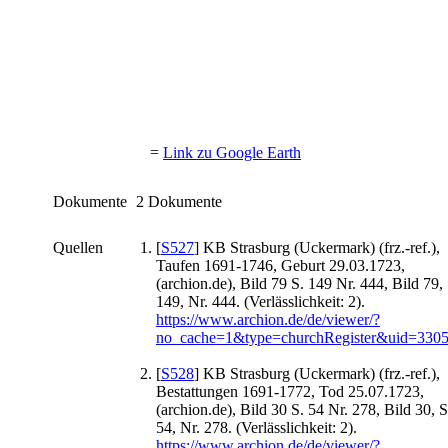
=
Link zu Google Earth
Dokumente
2 Dokumente
Quellen
[
S527
] KB Strasburg (Uckermark) (frz.-ref.),
Taufen 1691-1746, Geburt 29.03.1723,
(archion.de), Bild 79 S. 149 Nr. 444, Bild 79, 
149, Nr. 444. (Verlässlichkeit: 2).
https://www.archion.de/de/viewer/?
no_cache=1&type=churchRegister&uid=330
[
S528
] KB Strasburg (Uckermark) (frz.-ref.),
Bestattungen 1691-1772, Tod 25.07.1723,
(archion.de), Bild 30 S. 54 Nr. 278, Bild 30, S
54, Nr. 278. (Verlässlichkeit: 2).
https://www.archion.de/de/viewer/?