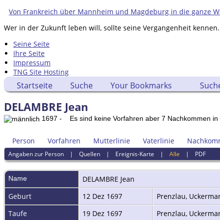
Von Frankreich über Mannheim und Magdeburg in die ganze W
Wer in der Zukunft leben will, sollte seine Vergangenheit kennen.
Seine Seite
Ihre Seite
Impressum
TNG Site Hosting
Startseite
Suche
Your Bookmarks
Such
DELAMBRE Jean
1697 - Es sind keine Vorfahren aber 7 Nachkommen i
Person
Vorfahren
Mutterlinie
Vaterlinie
Nachkom
Angaben zur Person
|
Quellen
|
Ereignis-Karte
|
Alle
|
PDF
Name
DELAMBRE
Jean
Geburt
12 Dez 1697
Prenzlau, Uckerma
Taufe
19 Dez 1697
Prenzlau, Uckerma