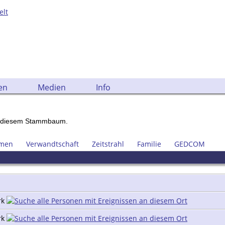
elt
en
Medien
Info
n diesem Stammbaum.
men
Verwandtschaft
Zeitstrahl
Familie
GEDCOM
rk
rk