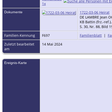
Dokumente
1722-03-06 Heirat
DE LAMBRE Jean OO
KB Battin (frz.-ref
S. 30, Nr. 88, Bild 1
Familien-Kennung
F697
Familienblatt
|
Fa
Zuletzt bearbeitet
14 Mai 2024
am
Ereignis-Karte