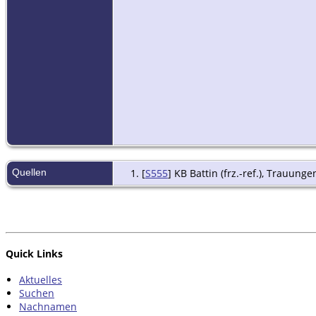
Quellen
[
S555
] KB Battin (frz.-ref.), Trauunge
Quick Links
Aktuelles
Suchen
Nachnamen