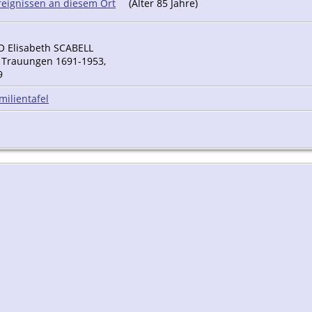
(Alter 85 Jahre)
 Elisabeth SCABELL
.), Trauungen 1691-1953,
9
milientafel