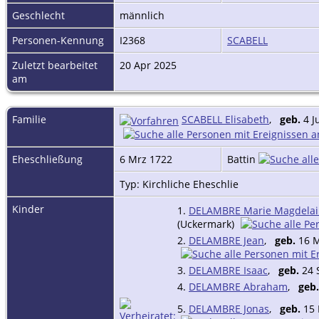
Geschlecht
männlich
Personen-Kennung
I2368
SCABELL
Zuletzt bearbeitet
20 Apr 2025
am
Familie
SCABELL Elisabeth
,
geb.
4 J
Eheschließung
6 Mrz 1722
Battin
Typ: Kirchliche Eheschlie
Kinder
1.
DELAMBRE Marie Magdela
(Uckermark)
2.
DELAMBRE Jean
,
geb.
16 M
3.
DELAMBRE Isaac
,
geb.
24 
4.
DELAMBRE Abraham
,
geb.
5.
DELAMBRE Jonas
,
geb.
15 