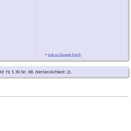
=
Link zu Google Earth
d 19, S 30 Nr. 88. (Verlässlichkeit: 2).