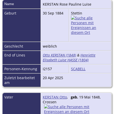
Name
KERSTAN
Rose Pauline Luise
Geburt
30 Sep 1884
Stettin
Geschlecht
weiblich
End of Lines
Otto KERSTAN (1848)
&
Henriette
Elisabeth Luise HASSE (1804)
Personen-Kennung
I2157
SCABELL
Zuletzt bearbeitet
20 Apr 2025
am
Vater
KERSTAN Otto
,
geb.
19 Mai 1848,
Crossen