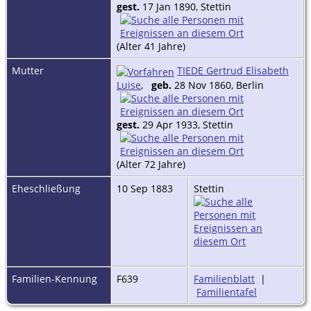
gest.
17 Jan 1890, Stettin
(Alter 41 Jahre)
Mutter
TIEDE Gertrud Elisabeth
Luise
,
geb.
28 Nov 1860, Berlin
gest.
29 Apr 1933, Stettin
(Alter 72 Jahre)
Eheschließung
10 Sep 1883
Stettin
Familien-Kennung
F639
Familienblatt
|
Familientafel