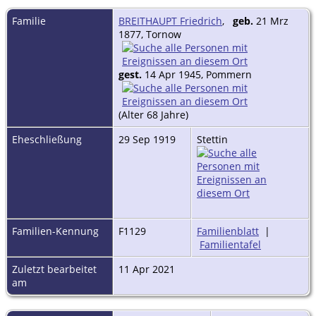
Familie
BREITHAUPT Friedrich
,
geb.
21 Mrz
1877, Tornow
gest.
14 Apr 1945, Pommern
(Alter 68 Jahre)
Eheschließung
29 Sep 1919
Stettin
Familien-Kennung
F1129
Familienblatt
|
Familientafel
Zuletzt bearbeitet
11 Apr 2021
am