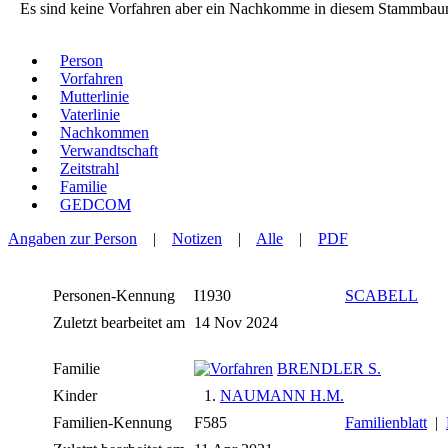
Es sind keine Vorfahren aber ein Nachkomme in diesem Stammbau
Person
Vorfahren
Mutterlinie
Vaterlinie
Nachkommen
Verwandtschaft
Zeitstrahl
Familie
GEDCOM
Angaben zur Person
|
Notizen
|
Alle
|
PDF
Personen-Kennung
I1930
SCABELL
Zuletzt bearbeitet am
14 Nov 2024
Familie
BRENDLER S.
Kinder
1.
NAUMANN H.M.
Familien-Kennung
F585
Familienblatt
|