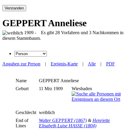
Verstanden
GEPPERT Anneliese
1909 - Es gibt 28 Vorfahren und 3 Nachkommen in
diesem Stammbaum.
Angaben zur Person
|
Ereignis-Karte
|
Alle
|
PDF
Name
GEPPERT
Anneliese
Geburt
11 Mrz 1909
Wiesbaden
Geschlecht
weiblich
End of
Walter GEPPERT (1867)
&
Henriette
Lines
Elisabeth Luise HASSE (1804)