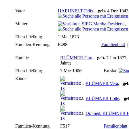
Vater
HAEHNELT Felix
,
geb.
4 Dez 1843,
Mutter
SIEG Martha Desideria
Eheschließung
1 Mai 1873
Familien-Kennung
F488
Familienblatt
Familie
BLÜMNER Curt
,
geb.
7 Jun 187
Jahre)
Eheschließung
3 Mrz 1906
Breslau
Kinder
1.
BLÜMNER Vera
,
geb
2.
BLÜMNER Lotte
,
ge
3.
Dr. med. BLÜMNER H
Familien-Kennung
F517
Familienblatt