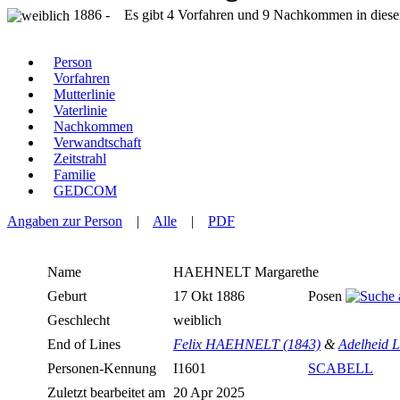
1886 - Es gibt 4 Vorfahren und 9 Nachkommen in die
Person
Vorfahren
Mutterlinie
Vaterlinie
Nachkommen
Verwandtschaft
Zeitstrahl
Familie
GEDCOM
Angaben zur Person
|
Alle
|
PDF
Name
HAEHNELT
Margarethe
Geburt
17 Okt 1886
Posen
Geschlecht
weiblich
End of Lines
Felix HAEHNELT (1843)
&
Adelheid 
Personen-Kennung
I1601
SCABELL
Zuletzt bearbeitet am
20 Apr 2025