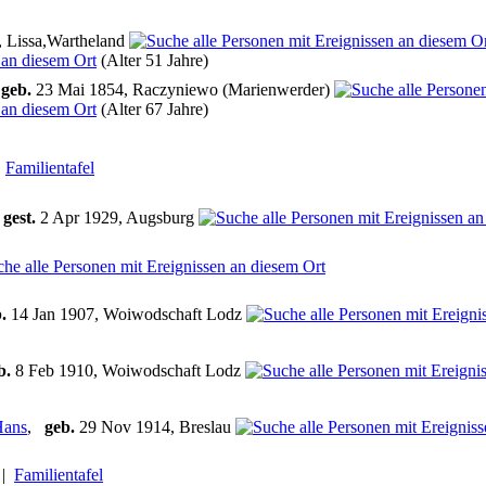
 Lissa,Wartheland
(Alter 51 Jahre)
,
geb.
23 Mai 1854, Raczyniewo (Marienwerder)
(Alter 67 Jahre)
|
Familientafel
7
gest.
2 Apr 1929, Augsburg
.
14 Jan 1907, Woiwodschaft Lodz
b.
8 Feb 1910, Woiwodschaft Lodz
ans
,
geb.
29 Nov 1914, Breslau
|
Familientafel