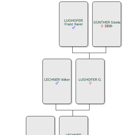
LUGHOFER
GÜNTHER Gisela
Franz Xaver
1916-
LECHNER Volker
LUGHOFER G.
LECHNER