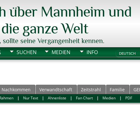
ch über Mannheim und
die ganze Welt
, sollte seine Vergangenheit kennen.
SUCHEN
MEDIEN
INFO
S
Nachkommen
Verwandtschaft
Zeitstrahl
Familie
GE
Rahmen
|
Nur Text
|
Ahnenliste
|
Fan Chart
|
Medien
|
PDF