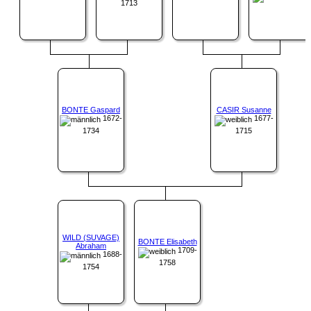
1713
BONTE Gaspard
CASIR Susanne
1672-
1677-
1734
1715
WILD (SUVAGE)
BONTE Elisabeth
Abraham
1709-
1688-
1758
1754