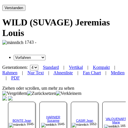
Verstanden
WILD (SUVAGE) Jeremias
Louis
1743 -
Generationen:
Standard
|
Vertikal
|
Kompakt
|
Rahmen
|
Nur Text
|
Ahnenliste
|
Fan Chart
|
Medien
|
PDF
Ziehen oder scrollen, um mehr zu sehen
HARNIER
VALQUENART
BONTE Jean
Susanne
CASIR Jean
Marie
1645-
1645-
1652-
1652