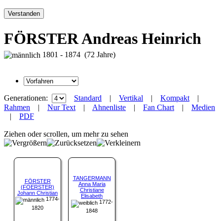
Verstanden
FÖRSTER Andreas Heinrich
1801 - 1874 (72 Jahre)
Generationen:
Standard
|
Vertikal
|
Kompakt
|
Rahmen
|
Nur Text
|
Ahnenliste
|
Fan Chart
|
Medien
|
PDF
Ziehen oder scrollen, um mehr zu sehen
TANGERMANN
FÖRSTER
Anna Maria
(FOERSTER)
Christiane
Johann Christian
Elisabeth
1774-
1772-
1820
1848