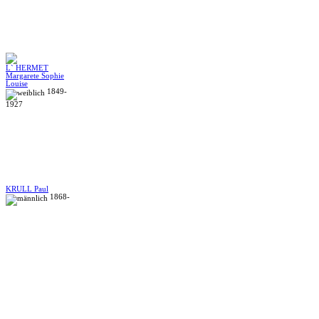
L` HERMET
Margarete Sophie
Louise
1849-
1927
KRULL Paul
1868-