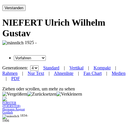
Verstanden
NIEFERT Ulrich Wilhelm
Gustav
1925 -
Generationen:
Standard
|
Vertikal
|
Kompakt
|
Rahmen
|
Nur Text
|
Ahnenliste
|
Fan Chart
|
Medien
|
PDF
Ziehen oder scrollen, um mehr zu sehen
FÖRSTER
(FOERSTER)
Hermann August
Gottlieb
1834-
1906