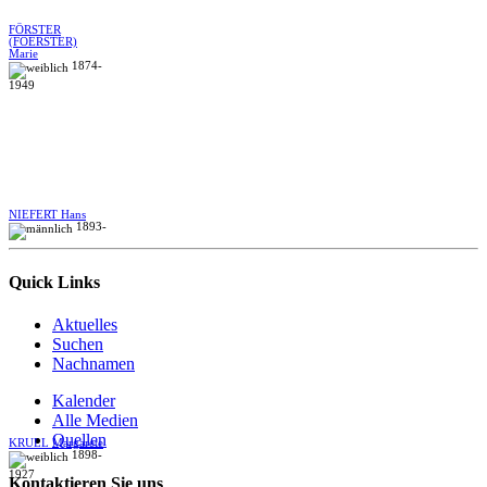
FÖRSTER
(FOERSTER)
Marie
1874-
1949
NIEFERT Hans
1893-
Quick Links
Aktuelles
Suchen
Nachnamen
Kalender
Alle Medien
Quellen
KRULL Margarete
1898-
1927
Kontaktieren Sie uns