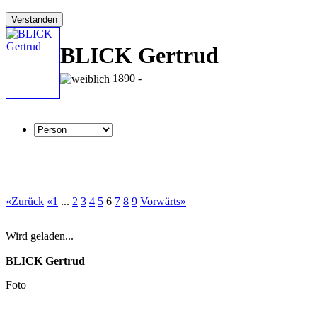
Verstanden
BLICK Gertrud
1890 -
«Zurück
«1
...
2
3
4
5
6
7
8
9
Vorwärts»
Wird geladen...
BLICK Gertrud
Foto