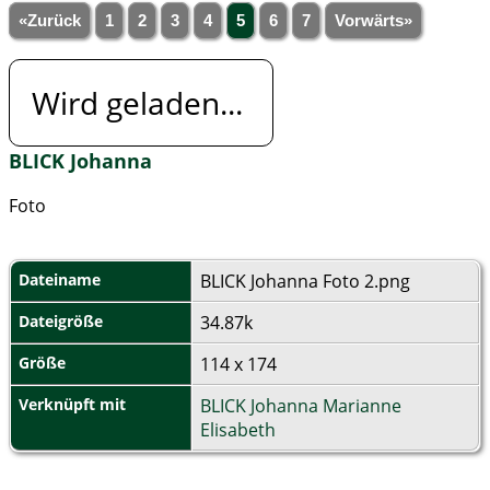
«Zurück
1
2
3
4
5
6
7
Vorwärts»
Wird geladen...
BLICK Johanna
Foto
Dateiname
BLICK Johanna Foto 2.png
Dateigröße
34.87k
Größe
114 x 174
Verknüpft mit
BLICK Johanna Marianne
Elisabeth