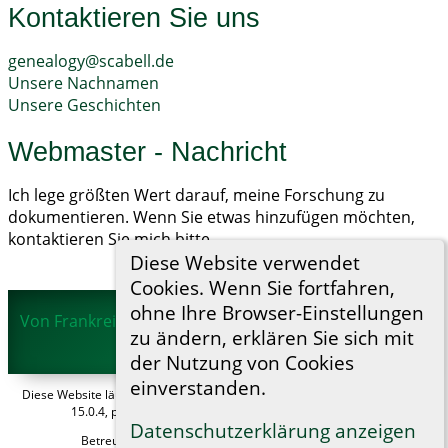
Kontaktieren Sie uns
genealogy@scabell.de
Unsere Nachnamen
Unsere Geschichten
Webmaster - Nachricht
Ich lege größten Wert darauf, meine Forschung zu
dokumentieren. Wenn Sie etwas hinzufügen möchten,
kontaktieren Sie mich bitte.
Diese Website verwendet
Cookies. Wenn Sie fortfahren,
ohne Ihre Browser-Einstellungen
Von Frankreich über Mannheim und Magdeburg in die
zu ändern, erklären Sie sich mit
ganze Welt
©
2026
der Nutzung von Cookies
einverstanden.
Diese Website läuft mit
The Next Generation of Genealogy Sitebuilding
v.
15.0.4, programmiert von Darrin Lythgoe © 2001-2026.
Datenschutzerklärung anzeigen
Betreut von
Helga Scabell
. |
Datenschutzerklärung
.