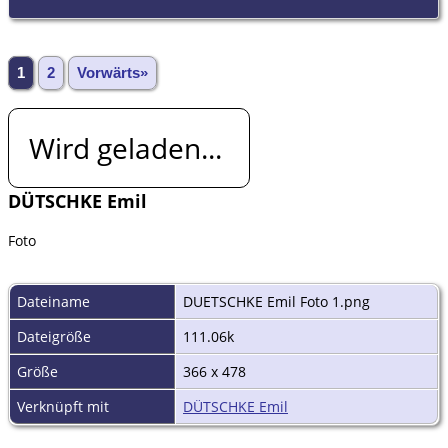
1
2
Vorwärts»
Wird geladen...
DÜTSCHKE Emil
Foto
Dateiname
DUETSCHKE Emil Foto 1.png
Dateigröße
111.06k
Größe
366 x 478
Verknüpft mit
DÜTSCHKE Emil