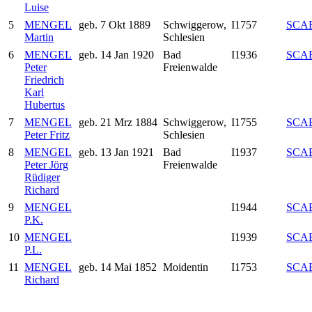
Luise
5
MENGEL
geb. 7 Okt 1889
Schwiggerow,
I1757
SCA
Martin
Schlesien
6
MENGEL
geb. 14 Jan 1920
Bad
I1936
SCA
Peter
Freienwalde
Friedrich
Karl
Hubertus
7
MENGEL
geb. 21 Mrz 1884
Schwiggerow,
I1755
SCA
Peter Fritz
Schlesien
8
MENGEL
geb. 13 Jan 1921
Bad
I1937
SCA
Peter Jörg
Freienwalde
Rüdiger
Richard
9
MENGEL
I1944
SCA
P.K.
10
MENGEL
I1939
SCA
P.L.
11
MENGEL
geb. 14 Mai 1852
Moidentin
I1753
SCA
Richard