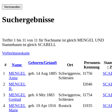
Verstanden
Suchergebnisse
Treffer 1 bis 11 von 11 für Nachname ist gleich MENGEL UND
Stammbaum ist gleich SCABELL
Verbreitungskarte
Geboren/Getauft
Personen-
Sta
#
Name
Ort
Kennung
| 
1
MENGEL
geb. 14 Aug 1885
Schwiggerow,
I1756
SCA
Anna
Schlesien
2
MENGEL
I2046
SCA
B.
3
MENGEL
geb. 6 Mrz 1883
Schwiggerow,
I1754
SCA
Gertrud
Schlesien
4
MENGEL
geb. 19 Apr 1916
Rostock
I1935
SCA
Marie