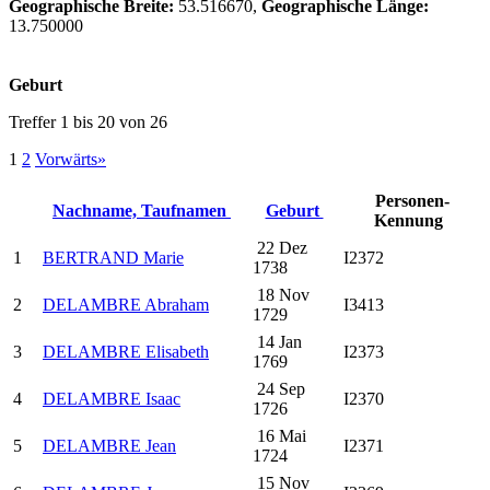
Geographische Breite:
53.516670,
Geographische Länge:
13.750000
Geburt
Treffer 1 bis 20 von 26
1
2
Vorwärts»
Personen-
Nachname, Taufnamen
Geburt
Kennung
22 Dez
1
BERTRAND Marie
I2372
1738
18 Nov
2
DELAMBRE Abraham
I3413
1729
14 Jan
3
DELAMBRE Elisabeth
I2373
1769
24 Sep
4
DELAMBRE Isaac
I2370
1726
16 Mai
5
DELAMBRE Jean
I2371
1724
15 Nov