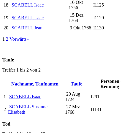
16 Okt
18
SCABELL Isaac
I1125
1756
15 Dez
19
SCABELL Isaac
I1129
1764
20
SCABELL Jean
9 Okt 1766
I1130
1
2
Vorwärts»
Taufe
Treffer 1 bis 2 von 2
Personen-
Nachname, Taufnamen
Taufe
Kennung
20 Aug
1
SCABELL Isaac
I291
1724
SCABELL Susanne
27 Mrz
2
I1131
Elisabeth
1768
Tod