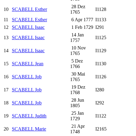
28 Dez
10
SCABELL Esther
I1128
1765
11
SCABELL Esther
6 Apr 1777
I1133
12
SCABELL Isaac
1 Feb 1729
I291
14 Jan
13
SCABELL Isaac
I1125
1757
10 Nov
14
SCABELL Isaac
I1129
1765
5 Dez
15
SCABELL Jean
I1130
1766
30 Mai
16
SCABELL Job
I1126
1765
19 Dez
17
SCABELL Job
I280
1768
28 Jun
18
SCABELL Job
I292
1805
25 Jan
19
SCABELL Judith
I1122
1729
21 Apr
20
SCABELL Marie
I2165
1748