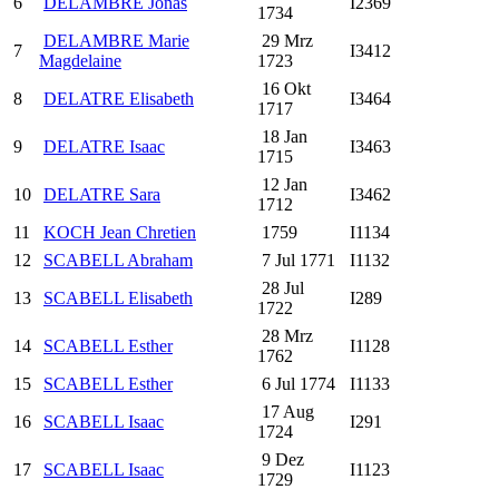
6
DELAMBRE Jonas
I2369
1734
DELAMBRE Marie
29 Mrz
7
I3412
Magdelaine
1723
16 Okt
8
DELATRE Elisabeth
I3464
1717
18 Jan
9
DELATRE Isaac
I3463
1715
12 Jan
10
DELATRE Sara
I3462
1712
11
KOCH Jean Chretien
1759
I1134
12
SCABELL Abraham
7 Jul 1771
I1132
28 Jul
13
SCABELL Elisabeth
I289
1722
28 Mrz
14
SCABELL Esther
I1128
1762
15
SCABELL Esther
6 Jul 1774
I1133
17 Aug
16
SCABELL Isaac
I291
1724
9 Dez
17
SCABELL Isaac
I1123
1729