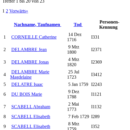
Treffer 1 bis 20 von 23
1
2
Vorwärts»
Personen-
Nachname, Taufnamen
Tod
Kennung
14 Dez
1
CORNEILLE Catherine
I331
1716
9 Mrz
2
DELAMBRE Jean
I2371
1800
4 Mrz
3
DELAMBRE Jonas
I2369
1820
DELAMBRE Marie
25 Jul
4
I3412
Magdelaine
1723
5
DELATRE Isaac
5 Jan 1759
I2243
9 Dez
6
DU BOIS Marie
I1121
1788
2 Mai
7
SCABELL Abraham
I1132
1773
8
SCABELL Elisabeth
7 Feb 1729
I289
8 Mrz
9
SCABELL Elisabeth
I352
1759