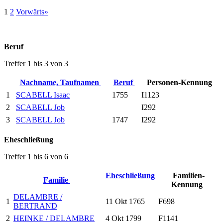
1
2
Vorwärts»
Beruf
Treffer 1 bis 3 von 3
Nachname, Taufnamen
Beruf
Personen-Kennung
1
SCABELL Isaac
1755
I1123
2
SCABELL Job
I292
3
SCABELL Job
1747
I292
Eheschließung
Treffer 1 bis 6 von 6
Eheschließung
Familien-
Familie
Kennung
DELAMBRE /
1
11 Okt 1765
F698
BERTRAND
2
HEINKE / DELAMBRE
4 Okt 1799
F1141