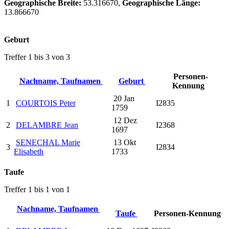
Geographische Breite:
53.316670,
Geographische Länge:
13.866670
Geburt
Treffer 1 bis 3 von 3
Personen-
Nachname, Taufnamen
Geburt
Kennung
20 Jan
1
COURTOIS Peter
I2835
1759
12 Dez
2
DELAMBRE Jean
I2368
1697
SENECHAL Marie
13 Okt
3
I2834
Elisabeth
1733
Taufe
Treffer 1 bis 1 von 1
Nachname, Taufnamen
Taufe
Personen-Kennung