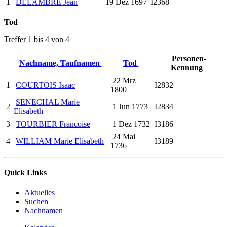
1
DELAMBRE Jean
19 Dez 1697
I2368
Tod
Treffer 1 bis 4 von 4
Personen-
Nachname, Taufnamen
Tod
Kennung
22 Mrz
1
COURTOIS Isaac
I2832
1800
SENECHAL Marie
2
1 Jun 1773
I2834
Elisabeth
3
TOURBIER Francoise
1 Dez 1732
I3186
24 Mai
4
WILLIAM Marie Elisabeth
I3189
1736
Quick Links
Aktuelles
Suchen
Nachnamen