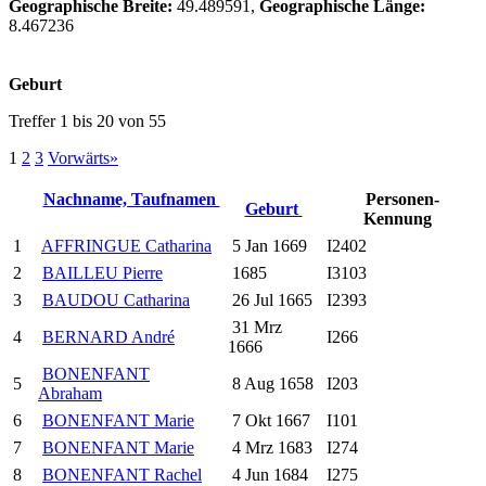
Geographische Breite:
49.489591,
Geographische Länge:
8.467236
Geburt
Treffer 1 bis 20 von 55
1
2
3
Vorwärts»
Nachname, Taufnamen
Personen-
Geburt
Kennung
1
AFFRINGUE Catharina
5 Jan 1669
I2402
2
BAILLEU Pierre
1685
I3103
3
BAUDOU Catharina
26 Jul 1665
I2393
31 Mrz
4
BERNARD André
I266
1666
BONENFANT
5
8 Aug 1658
I203
Abraham
6
BONENFANT Marie
7 Okt 1667
I101
7
BONENFANT Marie
4 Mrz 1683
I274
8
BONENFANT Rachel
4 Jun 1684
I275