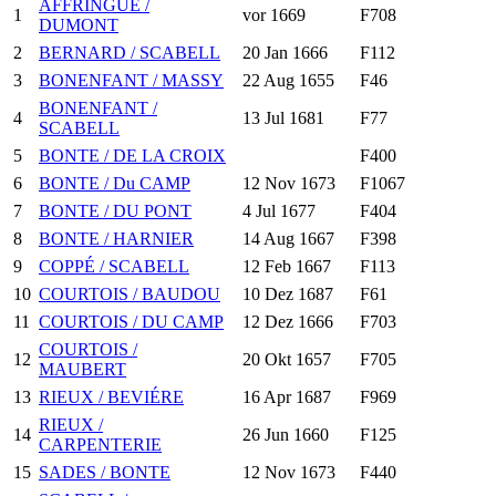
AFFRINGUE /
1
vor 1669
F708
DUMONT
2
BERNARD / SCABELL
20 Jan 1666
F112
3
BONENFANT / MASSY
22 Aug 1655
F46
BONENFANT /
4
13 Jul 1681
F77
SCABELL
5
BONTE / DE LA CROIX
F400
6
BONTE / Du CAMP
12 Nov 1673
F1067
7
BONTE / DU PONT
4 Jul 1677
F404
8
BONTE / HARNIER
14 Aug 1667
F398
9
COPPÉ / SCABELL
12 Feb 1667
F113
10
COURTOIS / BAUDOU
10 Dez 1687
F61
11
COURTOIS / DU CAMP
12 Dez 1666
F703
COURTOIS /
12
20 Okt 1657
F705
MAUBERT
13
RIEUX / BEVIÉRE
16 Apr 1687
F969
RIEUX /
14
26 Jun 1660
F125
CARPENTERIE
15
SADES / BONTE
12 Nov 1673
F440