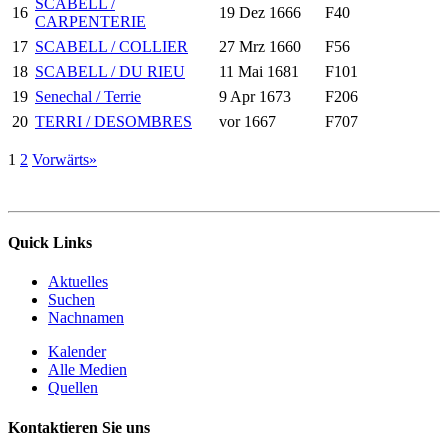
SCABELL /
16
19 Dez 1666
F40
CARPENTERIE
17
SCABELL / COLLIER
27 Mrz 1660
F56
18
SCABELL / DU RIEU
11 Mai 1681
F101
19
Senechal / Terrie
9 Apr 1673
F206
20
TERRI / DESOMBRES
vor 1667
F707
1
2
Vorwärts»
Quick Links
Aktuelles
Suchen
Nachnamen
Kalender
Alle Medien
Quellen
Kontaktieren Sie uns