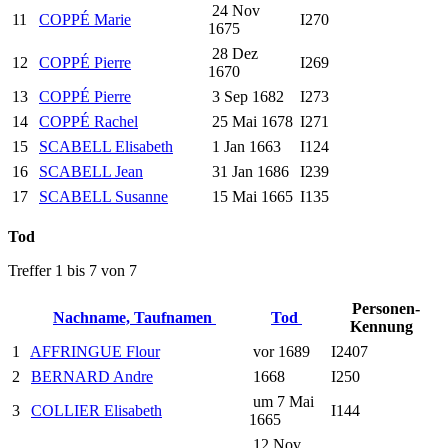
24 Nov
11
COPPÉ Marie
I270
1675
28 Dez
12
COPPÉ Pierre
I269
1670
13
COPPÉ Pierre
3 Sep 1682
I273
14
COPPÉ Rachel
25 Mai 1678
I271
15
SCABELL Elisabeth
1 Jan 1663
I124
16
SCABELL Jean
31 Jan 1686
I239
17
SCABELL Susanne
15 Mai 1665
I135
Tod
Treffer 1 bis 7 von 7
Personen-
Nachname, Taufnamen
Tod
Kennung
1
AFFRINGUE Flour
vor 1689
I2407
2
BERNARD Andre
1668
I250
um 7 Mai
3
COLLIER Elisabeth
I144
1665
12 Nov