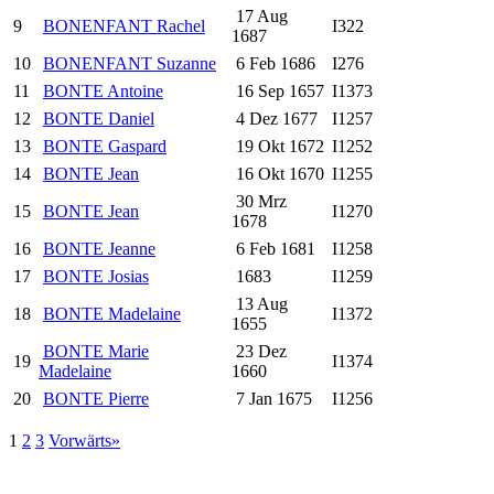
17 Aug
9
BONENFANT Rachel
I322
1687
10
BONENFANT Suzanne
6 Feb 1686
I276
11
BONTE Antoine
16 Sep 1657
I1373
12
BONTE Daniel
4 Dez 1677
I1257
13
BONTE Gaspard
19 Okt 1672
I1252
14
BONTE Jean
16 Okt 1670
I1255
30 Mrz
15
BONTE Jean
I1270
1678
16
BONTE Jeanne
6 Feb 1681
I1258
17
BONTE Josias
1683
I1259
13 Aug
18
BONTE Madelaine
I1372
1655
BONTE Marie
23 Dez
19
I1374
Madelaine
1660
20
BONTE Pierre
7 Jan 1675
I1256
1
2
3
Vorwärts»