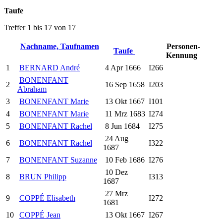
Taufe
Treffer 1 bis 17 von 17
Nachname, Taufnamen
Personen-
Taufe
Kennung
1
BERNARD André
4 Apr 1666
I266
BONENFANT
2
16 Sep 1658
I203
Abraham
3
BONENFANT Marie
13 Okt 1667
I101
4
BONENFANT Marie
11 Mrz 1683
I274
5
BONENFANT Rachel
8 Jun 1684
I275
24 Aug
6
BONENFANT Rachel
I322
1687
7
BONENFANT Suzanne
10 Feb 1686
I276
10 Dez
8
BRUN Philipp
I313
1687
27 Mrz
9
COPPÉ Elisabeth
I272
1681
10
COPPÉ Jean
13 Okt 1667
I267