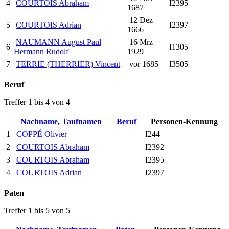
4
COURTOIS Abraham
I2395
1687
12 Dez
5
COURTOIS Adrian
I2397
1666
NAUMANN August Paul
16 Mrz
6
I1305
Hermann Rudolf
1929
7
TERRIE (THERRIER) Vincent
vor 1685
I3505
Beruf
Treffer 1 bis 4 von 4
Nachname, Taufnamen
Beruf
Personen-Kennung
1
COPPÉ Olivier
I244
2
COURTOIS Abraham
I2392
3
COURTOIS Abraham
I2395
4
COURTOIS Adrian
I2397
Paten
Treffer 1 bis 5 von 5