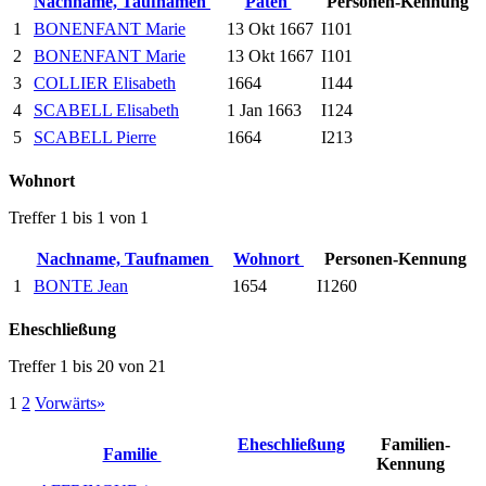
Nachname, Taufnamen
Paten
Personen-Kennung
1
BONENFANT Marie
13 Okt 1667
I101
2
BONENFANT Marie
13 Okt 1667
I101
3
COLLIER Elisabeth
1664
I144
4
SCABELL Elisabeth
1 Jan 1663
I124
5
SCABELL Pierre
1664
I213
Wohnort
Treffer 1 bis 1 von 1
Nachname, Taufnamen
Wohnort
Personen-Kennung
1
BONTE Jean
1654
I1260
Eheschließung
Treffer 1 bis 20 von 21
1
2
Vorwärts»
Eheschließung
Familien-
Familie
Kennung