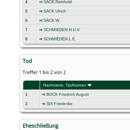
4
SACK Reinhold
5
SACK Ulrich
6
SACK W.
7
SCHMIEDEN H.U.V.
8
SCHMIEDEN L.E.
Tod
Treffer 1 bis 2 von 2
Nachname, Taufnamen
1
BOCK Friedrich August
2
SIX Friederike
Eheschließung