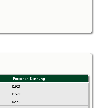
Personen-Kennung
I1926
I1570
I3441