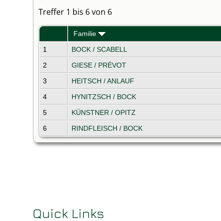
Treffer 1 bis 6 von 6
Familie
1
BOCK / SCABELL
2
GIESE / PRÉVOT
3
HEITSCH / ANLAUF
4
HYNITZSCH / BOCK
5
KÜNSTNER / OPITZ
6
RINDFLEISCH / BOCK
Quick Links