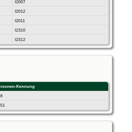
I2007
I2012
I2011
I2310
I2312
ersonen-Kennung
38
851