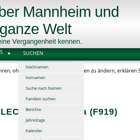
über Mannheim und
 ganze Welt
 seine Vergangenheit kennen.
S
SUCHEN
Nachnamen
ren, ohne Ihre Browser-Einstellungen zu ändern, erklären 
Vornamen
Suche nach Namen
Familien suchen
Berichte
 LECHNER Angelika (F919)
Jahrestage
Kalender