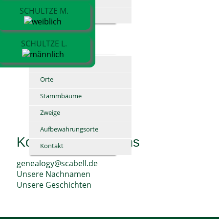
SCHULTZE M.
Alle Medien
INFO
SCHULTZE L.
Statistiken
Orte
Stammbäume
Zweige
Aufbewahrungsorte
Kontaktieren Sie uns
Kontakt
genealogy@scabell.de
Unsere Nachnamen
Unsere Geschichten