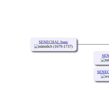
SENECHAL Isaac
(1679-1737)
SEN
SENEC