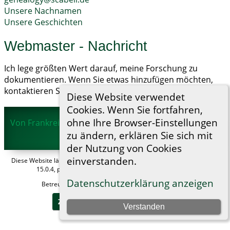
Unsere Nachnamen
Unsere Geschichten
Webmaster - Nachricht
Ich lege größten Wert darauf, meine Forschung zu
dokumentieren. Wenn Sie etwas hinzufügen möchten,
kontaktieren Sie mich bitte.
Diese Website verwendet
Cookies. Wenn Sie fortfahren,
ohne Ihre Browser-Einstellungen
Von Frankreich über Mannheim und Magdeburg in die
ganze Welt
©
2026
zu ändern, erklären Sie sich mit
der Nutzung von Cookies
einverstanden.
Diese Website läuft mit
The Next Generation of Genealogy Sitebuilding
v.
15.0.4, programmiert von Darrin Lythgoe © 2001-2026.
Datenschutzerklärung anzeigen
Betreut von
Helga Scabell
. |
Datenschutzerklärung
.
Zur Desktop-Webseite wechseln
Verstanden