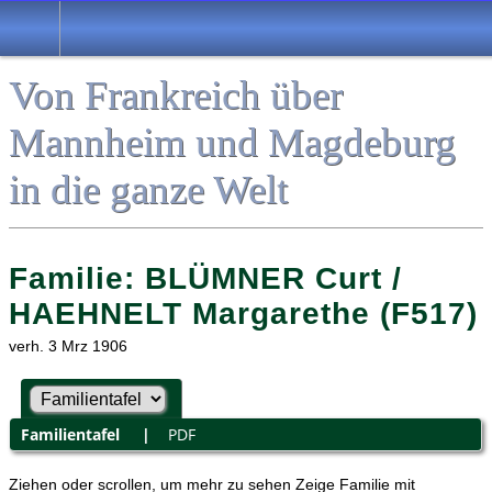
Von Frankreich über
Mannheim und Magdeburg
in die ganze Welt
Familie: BLÜMNER Curt /
HAEHNELT Margarethe (F517)
verh. 3 Mrz 1906
Familientafel
|
PDF
Ziehen oder scrollen, um mehr zu sehen
Zeige Familie mit