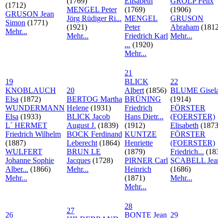
(1769)
Elisabeth
GROLP Felix
(1712)
MENGEL Peter
(1769)
(1906)
GRUSON Jean
Jörg Rüdiger Ri...
MENGEL
GRUSON
Simon
(1771)
(1921)
Peter
Abraham
(1812
Mehr...
Mehr...
Friedrich Karl
Mehr...
...
(1920)
Mehr...
21
19
BLICK
22
KNOBLAUCH
20
Albert
(1856)
BLUME Gisel
Elsa
(1872)
BERTOG Martha
BRÜNING
(1914)
WUNDERMANN
Helene
(1931)
Friedrich
FÖRSTER
Elsa
(1933)
BLICK Jacob
Hans Dietr...
(FOERSTER)
L` HERMET
August J.
(1839)
(1912)
Elisabeth
(1873
Friedrich Wilhelm
BOCK Ferdinand
KUNTZE
FÖRSTER
(1887)
Leberecht
(1864)
Henriette
(FOERSTER)
WULFERT
BRUN LE
(1879)
Friedrich...
(18
Johanne Sophie
Jacques
(1728)
PIRNER Carl
SCABELL Jea
Alber...
(1866)
Mehr...
Heinrich
(1686)
Mehr...
(1871)
Mehr...
Mehr...
28
27
26
BONTE Jean
29