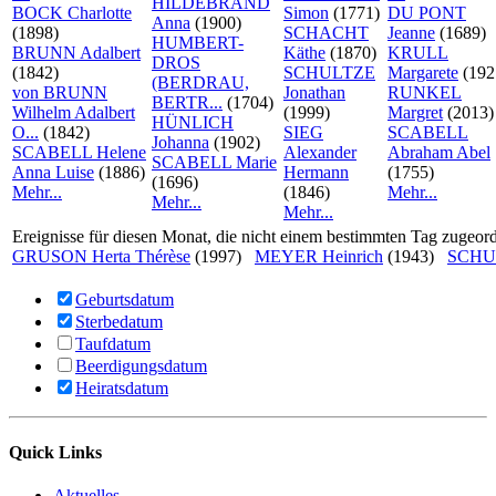
HILDEBRAND
BOCK Charlotte
Simon
(1771)
DU PONT
Anna
(1900)
(1898)
SCHACHT
Jeanne
(1689)
HUMBERT-
BRUNN Adalbert
Käthe
(1870)
KRULL
DROS
(1842)
SCHULTZE
Margarete
(192
(BERDRAU,
von BRUNN
Jonathan
RUNKEL
BERTR...
(1704)
Wilhelm Adalbert
(1999)
Margret
(2013)
HÜNLICH
O...
(1842)
SIEG
SCABELL
Johanna
(1902)
SCABELL Helene
Alexander
Abraham Abel
SCABELL Marie
Anna Luise
(1886)
Hermann
(1755)
(1696)
Mehr...
(1846)
Mehr...
Mehr...
Mehr...
Ereignisse für diesen Monat, die nicht einem bestimmten Tag zugeord
GRUSON Herta Thérèse
(1997)
MEYER Heinrich
(1943)
SCHUM
Geburtsdatum
Sterbedatum
Taufdatum
Beerdigungsdatum
Heiratsdatum
Quick Links
Aktuelles