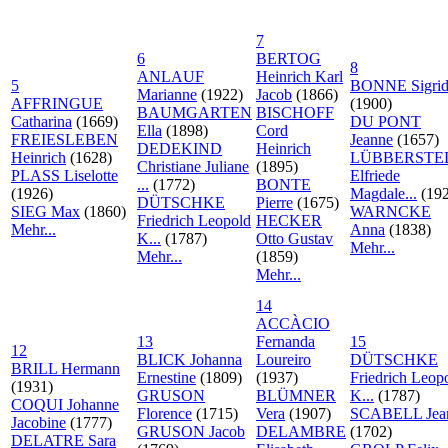
7
6
BERTOG
8
ANLAUF
Heinrich Karl
5
BONNE Sigri
Marianne
(1922)
Jacob
(1866)
AFFRINGUE
(1900)
BAUMGARTEN
BISCHOFF
Catharina
(1669)
DU PONT
Ella
(1898)
Cord
FREIESLEBEN
Jeanne
(1657)
DEDEKIND
Heinrich
Heinrich
(1628)
LÜBBERSTE
Christiane Juliane
(1895)
PLASS Liselotte
Elfriede
...
(1772)
BONTE
(1926)
Magdale...
(192
DÜTSCHKE
Pierre
(1675)
SIEG Max
(1860)
WARNCKE
Friedrich Leopold
HECKER
Mehr...
Anna
(1838)
K...
(1787)
Otto Gustav
Mehr...
Mehr...
(1859)
Mehr...
14
ACCÀCIO
13
Fernanda
15
12
BLICK Johanna
Loureiro
DÜTSCHKE
BRILL Hermann
Ernestine
(1809)
(1937)
Friedrich Leop
(1931)
GRUSON
BLÜMNER
K...
(1787)
COQUI Johanne
Florence
(1715)
Vera
(1907)
SCABELL Jea
Jacobine
(1777)
GRUSON Jacob
DELAMBRE
(1702)
DELATRE Sara